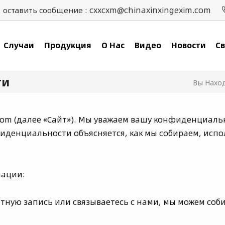
cxxcxm@chinaxinxingexim.com
оставить сообщение :
Случаи
Продукция
О Нас
Видео
Новости
Св
ти
Вы Наход
.com (далее «Сайт»). Мы уважаем вашу конфиденциал
иденциальности объясняется, как мы собираем, исп
мации:
етную запись или связываетесь с нами, мы можем соб