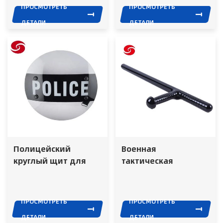
безопасности
ПРОСМОТРЕТЬ
ПРОСМОТРЕТЬ
высокая видимость
ДЕТАЛИ
ДЕТАЛИ
Полицейский
Военная
круглый щит для
тактическая
борьбы с
дубинка для
беспорядками
подавления
беспорядков из
ПРОСМОТРЕТЬ
ПРОСМОТРЕТЬ
поликарбоната для
ДЕТАЛИ
ДЕТАЛИ
защиты ПК Т