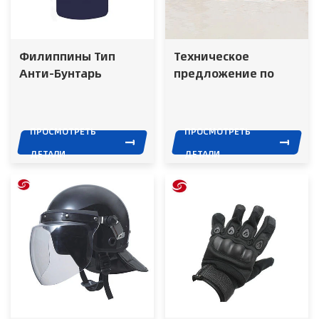
Филиппины Тип
Техническое
Анти-Бунтарь
предложение по
Оборудование PC
водометному
Бунт Контроля Щит
транспортному
средству CXXM 5254,
ПРОСМОТРЕТЬ
ПРОСМОТРЕТЬ
специальному
ДЕТАЛИ
ДЕТАЛИ
полицейскому
транспортному
средству для
борьбы с
беспорядками