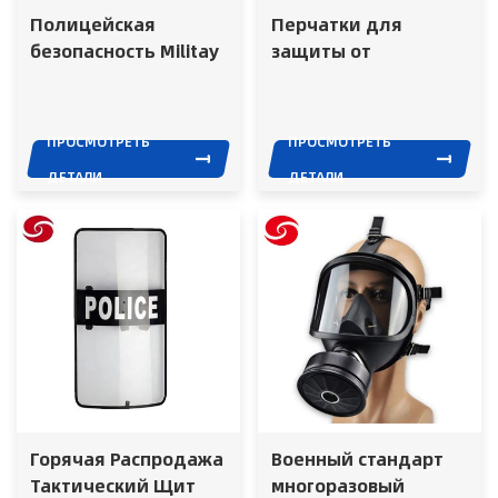
Полицейская
Перчатки для
безопасность Militay
защиты от
безопасность
беспорядков/
армейский
армейские
тактический шлем
тактические
ПРОСМОТРЕТЬ
ПРОСМОТРЕТЬ
для борьбы с
тренировочные
ДЕТАЛИ
ДЕТАЛИ
беспорядками с
перчатки/
забралом
полицейские
охранные перчатки/
армейские
перчатки/
огнестойкие
перчатки/
спортивные
перчатки/кожаные
перчатки
Горячая Распродажа
Военный стандарт
Тактический Щит
многоразовый