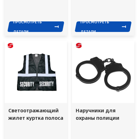
Полицейская
химический и
Безопасность
биологический
Защитный Щит Анти
защитный
ПРОСМОТРЕТЬ
ПРОСМОТРЕТЬ
Бунт Щит
противогаз для
ДЕТАЛИ
ДЕТАЛИ
всего лица
Светоотражающий
Наручники для
жилет куртка полоса
охраны полиции
ткани строительство
безопасность жилет