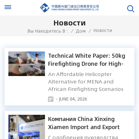
Новости
Новости
Вы Находитесь В :
/
Дом
/
Technical White Paper: 50kg
Firefighting Drone for High-
Rise and Petrochemical Fires
An Affordable Helicopter
Alternative for MENA and
African Firefighting Scenarios
Executive Summary The Middle
- JUNE 04, 2026
East and Africa (MENA) region
face unique fire safety
challenges, especially when
Компания China Xinxing
combating high-rise building
Xiamen Import and Export
fires in urban centers and
Co., Ltd. принимает участие
С одобрения руководства