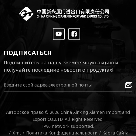
высокой надежности
модульной
при больших
архитектуре,
нагрузках, он
обеспечивающей
выполняет гибкие
быструю
маневры в
модернизацию и
ограниченных
техническое
пространствах и
обслуживание,
плавно
ПОДПИСАТЬСЯ
платформа
передвигается по
оснащена
Подпишитесь на нашу ежемесячную акцию и
пустыням, лесам,
независимой
получайте последние новости о продуктах!
снежным полям и
подвеской танкового
илистым отмелям,
типа и
обеспечивая
дифференциальным
выдающуюся
механизмом
производительность
движения по
в суровых условиях.
гусеницам. Она
Авторское право © 2026 China Xinxing Xiamen Import and
отличается высокой
Export CO.,LTD. All Right Reserved.
грузоподъемностью,
IPv6 network supported.
/
Xml
/
Политика Конфиденциальности
/
Карта Сайта
высокой скоростью,