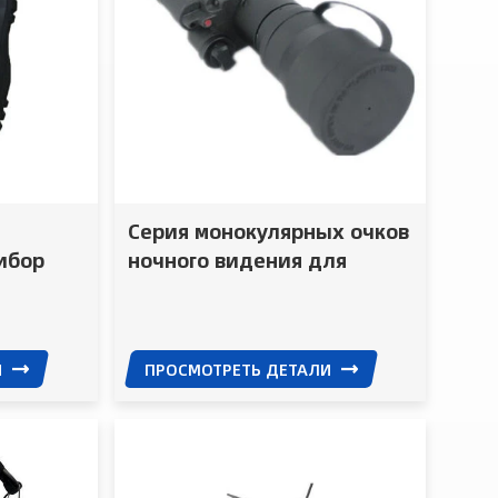
Серия монокулярных очков
ибор
ночного видения для
ое
армейского электронного
ной
оборудования
тых
И
ПРОСМОТРЕТЬ ДЕТАЛИ