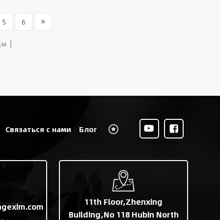
5
6
цы
Связаться с нами
Блог
11th Floor,Zhenxing
ngexim.com
Building,No 118 Hubin North