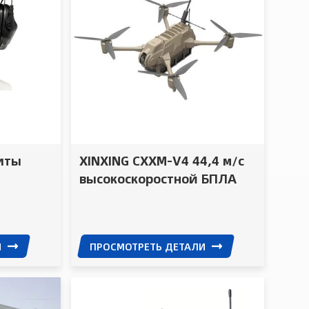
иты
XINXING CXXM-V4 44,4 м/с
высокоскоростной БПЛА
 для
для отслеживания и атаки
дронов с
разведывательной линзой
И
ПРОСМОТРЕТЬ ДЕТАЛИ
сверхнизкой задержки