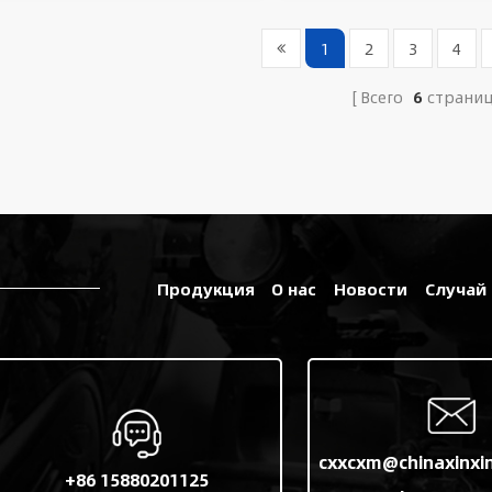
1
2
3
4
Всего
6
страни
Продукция
О нас
Новости
Случай
cxxcxm@chinaxinxi
+86 15880201125