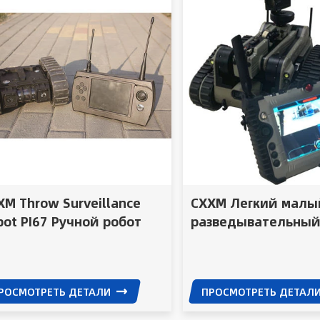
XM Throw Surveillance
CXXM Легкий малы
bot PI67 Ручной робот
разведывательный
я проникновения сквозь
для обезвреживан
ену
взрывных устройст
РОСМОТРЕТЬ ДЕТАЛИ
ПРОСМОТРЕТЬ ДЕТАЛ