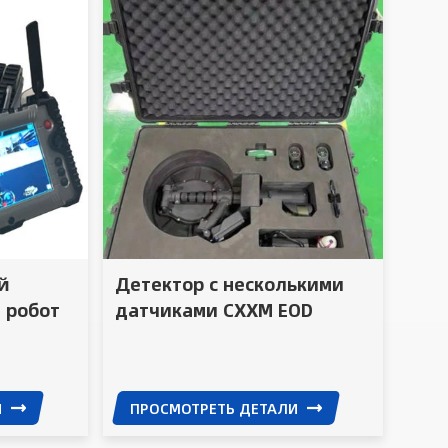
й
Детектор с несколькими
 робот
датчиками CXXM EOD
ия
в
И
ПРОСМОТРЕТЬ ДЕТАЛИ