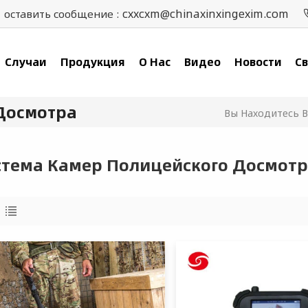
cxxcxm@chinaxinxingexim.com
оставить сообщение :
Случаи
Продукция
О Нас
Видео
Новости
Св
Досмотра
Вы Находитесь В
стема Камер Полицейского Досмот