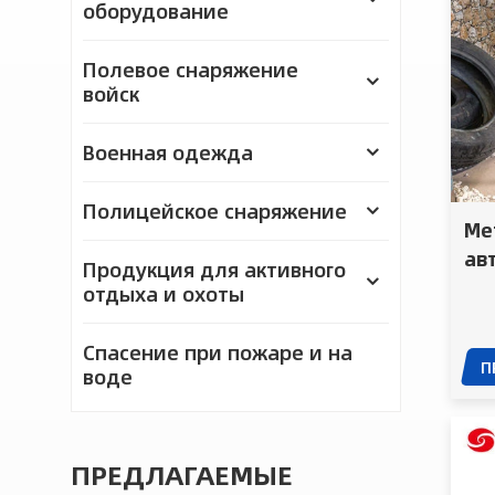
оборудование
Полевое снаряжение
войск
Военная одежда
Полицейское снаряжение
Ме
ав
Продукция для активного
ка
отдыха и охоты
об
вы
Спасение при пожаре и на
П
во
воде
ПРЕДЛАГАЕМЫЕ