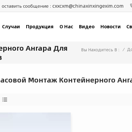
cxxcxm@chinaxinxingexim.com
оставить сообщение :
Случаи
Продукция
О Нас
Видео
Новости
Св
ерного Ангара Для
/
Д
Вы Находитесь В :
в
Часовой Монтаж Контейнерного Анг