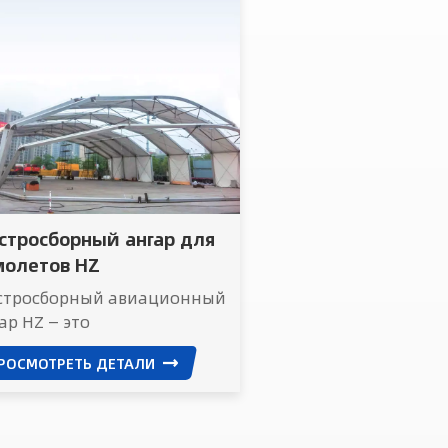
стросборный ангар для
молетов HZ
стросборный авиационный
ар HZ — это
ециализированное
РОСМОТРЕТЬ ДЕТАЛИ
дульное хранилище и
ническое сооружение,
роектированное для
змещения и обслуживания