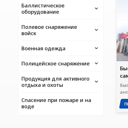
Баллистическое
оборудование
Полевое снаряжение
войск
Военная одежда
Полицейское снаряжение
Бы
са
Продукция для активного
отдыха и охоты
Бы
анг
сп
Спасение при пожаре и на
П
мо
воде
тех
сп
ра