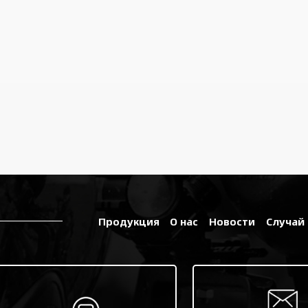
едние и большие
спилотные летательные
параты, различные
енные самолеты и
вствительное
орудование. Построенный
 полностью модульных
понентов, он
еспечивает быструю
ановку, легкую разборку и
местимость с стандартная
ковка и транспортировка
тейнеров— что делает его
Продукция
О нас
Новости
Случай
еальным для полевых
раций во время войны,
ленных военных баз и
арийной поддержки
одромов, где