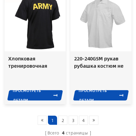
Хлопковая
220-240GSM рукав
тренировочная
рубашка костюм не
военная тактическая
мнется хлопковая
рубашка в
тюремная форма
полицейском
ПРОСМОТРЕТЬ
ПРОСМОТРЕТЬ
армейском стиле
ДЕТАЛИ
ДЕТАЛИ
черного цвета в
повседневную
одежду
1
2
3
4
Всего
4
страницы