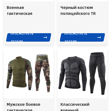
Военная
Черный костюм
тактическая
полицейского TR
рубашка с
воротником-
стойкой, дышащей
ПРОСМОТРЕТЬ
ПРОСМОТРЕТЬ
сеткой и короткими
ДЕТАЛИ
ДЕТАЛИ
рукавами, на
молнии
Мужское боевое
Классический
тактическое
военный