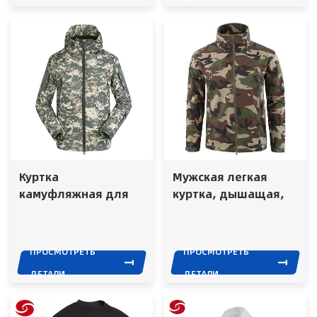
Куртка
Мужская легкая
камуфляжная для
куртка, дышащая,
охоты, стрельбы,
водонепроницаемая,
рыбалки,
камуфляжная,
быстросохнущая
рыболовная куртка
ПРОСМОТРЕТЬ
ПРОСМОТРЕТЬ
ДЕТАЛИ
ДЕТАЛИ